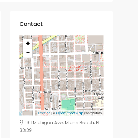
Contact
+
−
| ©
contributors
Leaflet
OpenStreetMap
1611 Michigan Ave, Miami Beach, FL
33139