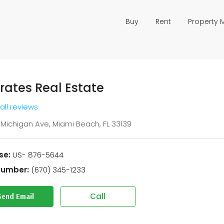
Buy
Rent
Property
rates Real Estate
all reviews
1 Michigan Ave, Miami Beach, FL 33139
se:
US- 876-5644
Number:
(670) 345-1233
Call
Send Email