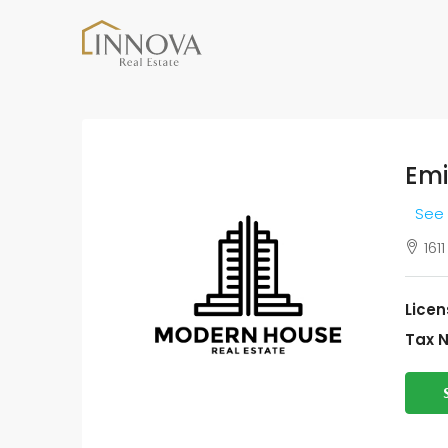
Emi
See 
161
Licen
Tax 