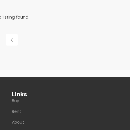
 listing found.
Links
Buy
Rent
About