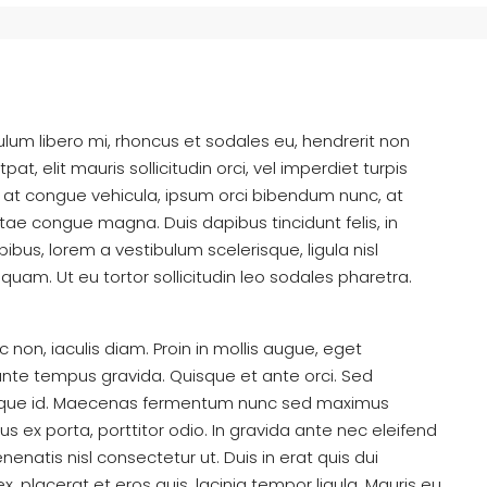
bulum libero mi, rhoncus et sodales eu, hendrerit non
at, elit mauris sollicitudin orci, vel imperdiet turpis
ex at congue vehicula, ipsum orci bibendum nunc, at
itae congue magna. Duis dapibus tincidunt felis, in
ibus, lorem a vestibulum scelerisque, ligula nisl
 quam. Ut eu tortor sollicitudin leo sodales pharetra.
non, iaculis diam. Proin in mollis augue, eget
te tempus gravida. Quisque et ante orci. Sed
erisque id. Maecenas fermentum nunc sed maximus
sus ex porta, porttitor odio. In gravida ante nec eleifend
enatis nisl consectetur ut. Duis in erat quis dui
, placerat et eros quis, lacinia tempor ligula. Mauris eu