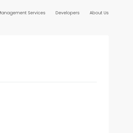
 Management Services
Developers
About Us