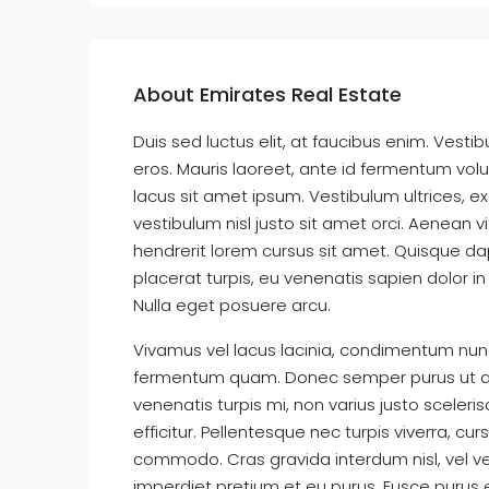
About Emirates Real Estate
Duis sed luctus elit, at faucibus enim. Vesti
eros. Mauris laoreet, ante id fermentum volutp
lacus sit amet ipsum. Vestibulum ultrices, 
vestibulum nisl justo sit amet orci. Aenean v
hendrerit lorem cursus sit amet. Quisque dap
placerat turpis, eu venenatis sapien dolor in
Nulla eget posuere arcu.
Vivamus vel lacus lacinia, condimentum nunc 
fermentum quam. Donec semper purus ut an
venenatis turpis mi, non varius justo scel
efficitur. Pellentesque nec turpis viverra, cur
commodo. Cras gravida interdum nisl, vel ven
imperdiet pretium et eu purus. Fusce purus ex