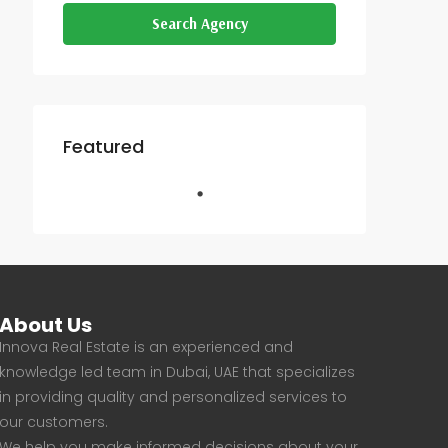
Search Agency
Featured
About Us
Innova Real Estate is an experienced and
knowledge led team in Dubai, UAE that specializes
in providing quality and personalized services to
our customers.
We help you make informed decisions about your